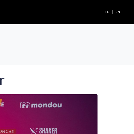
FR
EN
r