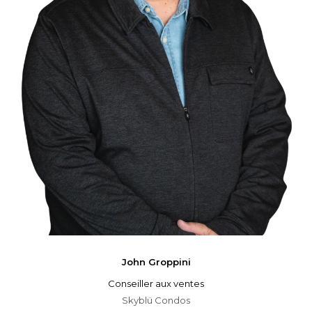
John
Groppini
Conseiller aux ventes
Skyblü Condos