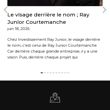
Le visage derrière le nom ; Ray
L
Junior Courtemanche
i
juin 18, 2026
av
Chez Investissement Ray Junior, le visage derrière
Av
ts
le nom, c’est celui de Ray Junior Courtemanche.
Co
Car derrière chaque grande entreprise, il y a une
qu
rs
vision. Puis, derrière chaque projet qui
da
dé