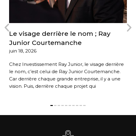
Le visage derrière le nom ; Ray
L
Junior Courtemanche
i
juin 18, 2026
av
Chez Investissement Ray Junior, le visage derrière
Av
ts
le nom, c’est celui de Ray Junior Courtemanche.
Co
Car derrière chaque grande entreprise, il y a une
qu
rs
vision. Puis, derrière chaque projet qui
da
dé