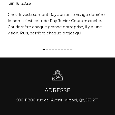
juin 18, 2026
av
Chez Investissement Ray Junior, le visage derrière
Av
ts
le nom, c’est celui de Ray Junior Courtemanche.
Co
Car derrière chaque grande entreprise, il y a une
qu
rs
vision. Puis, derrière chaque projet qui
da
dé
ADRESSE
500-11800, rue de l'Avenir, Mirabel, Qc, J7J 2T1