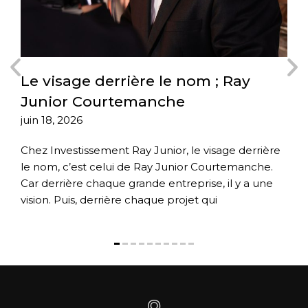
Le visage derrière le nom ; Ray
L
Junior Courtemanche
i
juin 18, 2026
av
Chez Investissement Ray Junior, le visage derrière
Av
ts
le nom, c’est celui de Ray Junior Courtemanche.
Co
Car derrière chaque grande entreprise, il y a une
qu
rs
vision. Puis, derrière chaque projet qui
da
dé